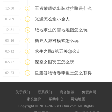
王者荣耀铠出装对抗路是什么
12-30
2
光遇怎么拿小金人
01-09
3
绝地求生的雪地地图怎么玩
12-31
4
糖豆人派对模式怎么玩
03-16
5
求生之路2第五关怎么走
02-12
6
深空之眼冥王怎么玩
02-27
7
星露谷物语春季鱼王怎么获得
02-23
8
关于我们
联系我们
商务洽谈
免责声明
家长监护
帮助中心
网站地图
Copyright © 2011-2026 sf123uu.com All Rights