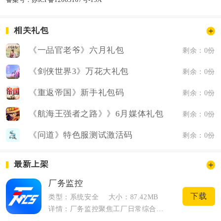
相关礼包
《一品官老爷》六月礼包
剩余：0份
《剑侠世界3》万花大礼包
剩余：0份
《重返帝国》新手礼包码
剩余：0份
《航海王强者之路》》6月媒体礼包
剩余：0份
《问道》特色服测试激活码
剩余：0份
最新上架
厂务监控
下载
类型：系统安全
大小：87.42MB
详情：厂务监控聚焦工厂日常综合管控需求，打通厂区传感设备、监控摄像头、动力机组、巡...