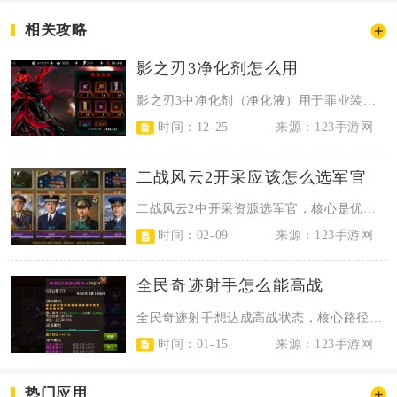
相关攻略
影之刃3净化剂怎么用
影之刃3中净化剂（净化液）用于罪业装备初次解封，在罪业空间穿梭之人处兑换后，...
时间：12-25
来源：123手游网
二战风云2开采应该怎么选军官
二战风云2中开采资源选军官，核心是优先选择后勤属性初始值高、星级高的军官，搭...
时间：02-09
来源：123手游网
全民奇迹射手怎么能高战
全民奇迹射手想达成高战状态，核心路径是极限堆叠敏捷属性、打造极品装备套装、拉...
时间：01-15
来源：123手游网
热门应用