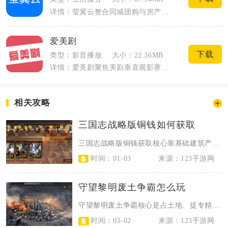
详情：莹冀云整合同城团购与房产两大核心服务，面向本地日常消费、租房购房需求人群。打...
爱美剧
下载
类型：影音播放
大小：22.36MB
详情：爱美剧聚焦美剧垂直观影赛道，整合剧集播放、资讯推送、影迷社区、追剧管理多重实...
相关攻略
三国志战略版铜钱如何获取
三国志战略版铜钱获取核心靠基础建筑产出、日常征收、土地占领、造币厂建设、任务...
时间：01-03
来源：123手游网
守望黎明废土争霸怎么玩
守望黎明废土争霸核心是占土地、提专精、刷荣誉、联联盟，用资源循环与专精加点快...
时间：03-02
来源：123手游网