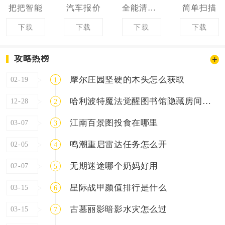
把把智能
汽车报价
全能清理管家
简单扫描
下载
下载
下载
下载
攻略热榜
摩尔庄园坚硬的木头怎么获取
02-19
1
哈利波特魔法觉醒图书馆隐藏房间怎么进
12-28
2
江南百景图投食在哪里
03-07
3
鸣潮重启雷达任务怎么开
02-05
4
无期迷途哪个奶妈好用
02-07
5
星际战甲颜值排行是什么
03-15
6
古墓丽影暗影水灾怎么过
03-15
7