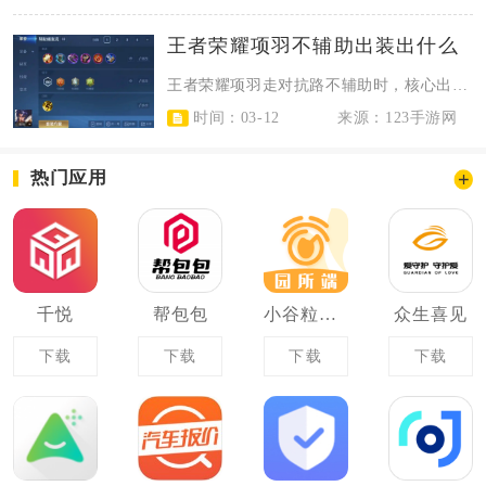
王者荣耀项羽不辅助出装出什么
王者荣耀项羽走对抗路不辅助时，核心出装以红莲斗篷、抵抗之靴、暗影战斧、暴烈之...
时间：03-12
来源：123手游网
热门应用
千悦
帮包包
小谷粒教师端
众生喜见
下载
下载
下载
下载