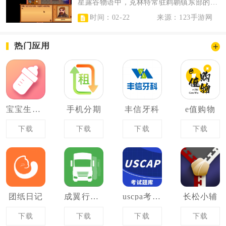
星露谷物语中，克林特常驻鹈鹕镇东部的铁匠铺，具体位置在镇中心广场右侧桥梁下方...
时间：02-22
来源：123手游网
热门应用
宝宝生活记录
手机分期
丰信牙科
e值购物
下载
下载
下载
下载
团纸日记
成翼行车队长
uscpa考试助手
长松小辅
下载
下载
下载
下载