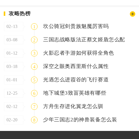
攻略热榜
坎公骑冠剑贵族魅魔厉害吗
02-13
1
三国志战略版法正蔡文姬盾怎么配
03-08
2
火影忍者手游如何获得全角色
01-12
3
深空之眼奥西里斯什么属性
03-18
4
光遇怎么进霞谷的飞行赛道
01-01
5
地下城堡3致盲英雄有哪些
12-25
6
方舟生存进化翼龙怎么驯
02-12
7
少年三国志2的神兽装备怎么装
02-20
8