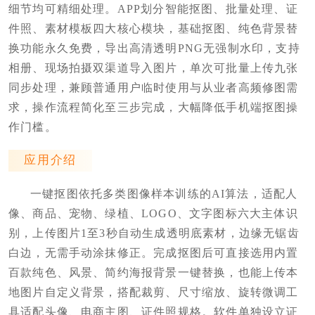
细节均可精细处理。APP划分智能抠图、批量处理、证
件照、素材模板四大核心模块，基础抠图、纯色背景替
换功能永久免费，导出高清透明PNG无强制水印，支持
相册、现场拍摄双渠道导入图片，单次可批量上传九张
同步处理，兼顾普通用户临时使用与从业者高频修图需
求，操作流程简化至三步完成，大幅降低手机端抠图操
作门槛。
应用介绍
一键抠图依托多类图像样本训练的AI算法，适配人
像、商品、宠物、绿植、LOGO、文字图标六大主体识
别，上传图片1至3秒自动生成透明底素材，边缘无锯齿
白边，无需手动涂抹修正。完成抠图后可直接选用内置
百款纯色、风景、简约海报背景一键替换，也能上传本
地图片自定义背景，搭配裁剪、尺寸缩放、旋转微调工
具适配头像、电商主图、证件照规格。软件单独设立证