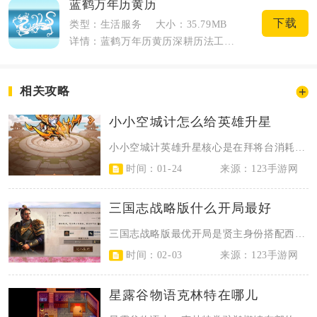
蓝鹤万年历黄历
下载
类型：生活服务
大小：35.79MB
详情：蓝鹤万年历黄历深耕历法工具领域多年，整合多套传统历法与日常便民服务，兼顾老一...
相关攻略
小小空城计怎么给英雄升星
小小空城计英雄升星核心是在拜将台消耗指定本体与同阵营狗粮武将，满足等级与技能...
时间：01-24
来源：123手游网
三国志战略版什么开局最好
三国志战略版最优开局是贤主身份搭配西凉出生州，核心为双核心武将开荒阵容，兼顾...
时间：02-03
来源：123手游网
星露谷物语克林特在哪儿