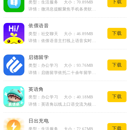
下载
类型：生活服务
大小：70.89MB
详情：微消息提醒聚焦手机各类软件通知管理，针对微信、QQ、企业微信等常用社交软件做...
依偎语音
下载
类型：社交聊天
大小：46.89MB
详情：依偎语音主打线上语音实时社交，面向喜欢声音互动、寻找同频好友的年轻群体搭建线...
启德留学
下载
类型：办公学习
大小：93.76MB
详情：启德留学依托二十余年留学行业服务积淀，整合数十万真实申请样本数据搭建全流程留...
英语角
下载
类型：办公学习
大小：40.18MB
详情：英语角以线上口语交流为核心，把线下英语交流场景搬到手机端，不用固定场地和时间...
日出充电
下载
类型：生活服务
大小：72.67MB