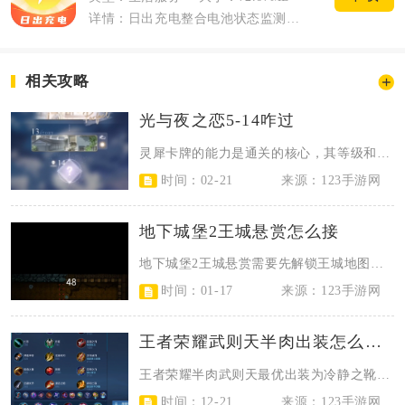
详情：日出充电整合电池状态监测、充电数据统计、生活资讯、任务记录以及日常福利板块，...
相关攻略
光与夜之恋5-14咋过
灵犀卡牌的能力是通关的核心，其等级和星级的提升是最基础且关键的准备工作。在进...
时间：02-21
来源：123手游网
地下城堡2王城悬赏怎么接
地下城堡2王城悬赏需要先解锁王城地图并达到指定进度，再前往王城城堡内的悬赏公...
时间：01-17
来源：123手游网
王者荣耀武则天半肉出装怎么搭配
王者荣耀半肉武则天最优出装为冷静之靴、痛苦面具、炽热支配者、破茧之衣、虚无法...
时间：12-21
来源：123手游网