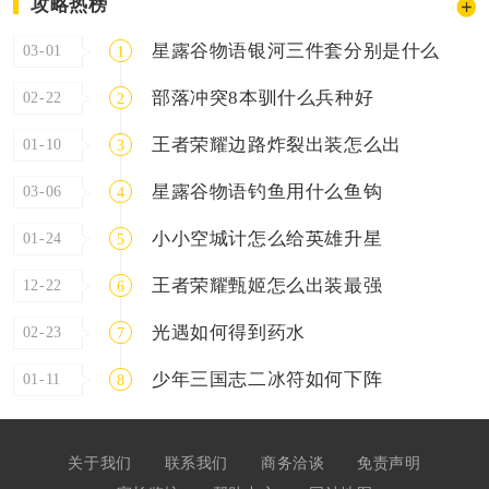
攻略热榜
星露谷物语银河三件套分别是什么
03-01
1
部落冲突8本驯什么兵种好
02-22
2
王者荣耀边路炸裂出装怎么出
01-10
3
星露谷物语钓鱼用什么鱼钩
03-06
4
小小空城计怎么给英雄升星
01-24
5
王者荣耀甄姬怎么出装最强
12-22
6
光遇如何得到药水
02-23
7
少年三国志二冰符如何下阵
01-11
8
关于我们
联系我们
商务洽谈
免责声明