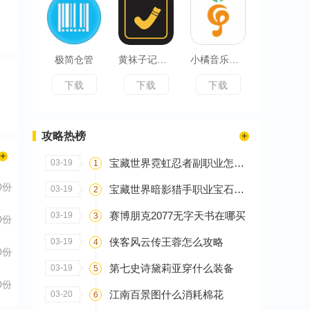
极简仓管
黄袜子记录仪
小橘音乐剪辑
下载
下载
下载
攻略热榜
宝藏世界霓虹忍者副职业怎么选
03-19
1
0份
宝藏世界暗影猎手职业宝石怎么搭配
03-19
2
赛博朋克2077无字天书在哪买
03-19
3
0份
侠客风云传王蓉怎么攻略
03-19
4
0份
第七史诗黛莉亚穿什么装备
03-19
5
0份
江南百景图什么消耗棉花
03-20
6