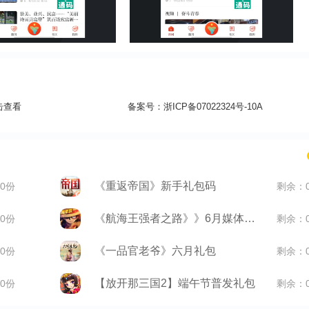
击查看
备案号：
浙ICP备07022324号-10A
《重返帝国》新手礼包码
0份
剩余：
《航海王强者之路》》6月媒体礼包
0份
剩余：
《一品官老爷》六月礼包
0份
剩余：
【放开那三国2】端午节普发礼包
0份
剩余：