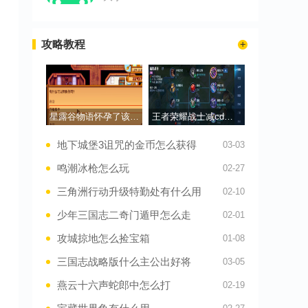
攻略教程
星露谷物语怀孕了该怎么办
王者荣耀战士减cd出装有哪些
地下城堡3诅咒的金币怎么获得
03-03
鸣潮冰枪怎么玩
02-27
三角洲行动升级特勤处有什么用
02-10
少年三国志二奇门遁甲怎么走
02-01
攻城掠地怎么捡宝箱
01-08
三国志战略版什么主公出好将
03-05
燕云十六声蛇郎中怎么打
02-19