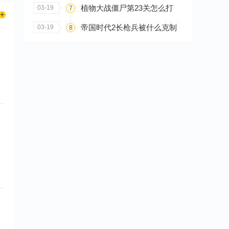
植物大战僵尸第23关怎么打
03-19
7
帝国时代2长枪兵被什么克制
03-19
8