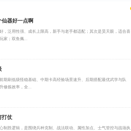
个仙器好一点啊
好，泛用性强、成长上限高，新手与老手都适配；其次是昊天眼，适合喜
家；双鱼佩...
级
前期刷低级怪稳基础、中期卡高经验场景速升、后期搭配最优武学与队
修炼效率，全...
何打仗
心制胜逻辑，是围绕兵种克制、战法联动、属性加点、士气管控与战场执