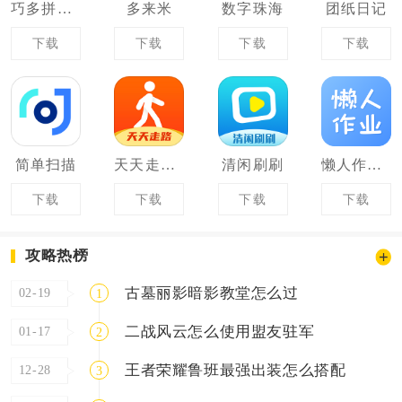
巧多拼音学习软件
多来米
数字珠海
团纸日记
下载
下载
下载
下载
简单扫描
天天走路宝
清闲刷刷
懒人作业答案
下载
下载
下载
下载
攻略热榜
古墓丽影暗影教堂怎么过
02-19
1
二战风云怎么使用盟友驻军
01-17
2
王者荣耀鲁班最强出装怎么搭配
12-28
3