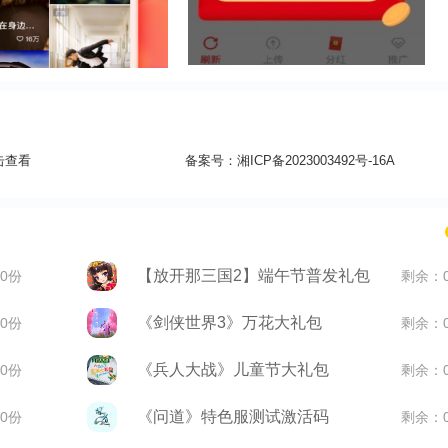
击查看
备案号：
湘ICP备2023003492号-16A
【放开那三国2】端午节普发礼包
0份
剩余：
《剑侠世界3》万花大礼包
0份
剩余：
《兵人大战》儿童节大礼包
0份
剩余：
《问道》特色服测试激活码
0份
剩余：