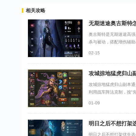
相关攻略
无期迷途奥古斯特
奥古斯特是无期迷途高强
杀与被动，搭配增伤辅助与
02-15
攻城掠地猛虎归山
攻城掠地猛虎归山副本通
利用战车阵法克制，按“先
01-09
明日之后不想打架
明日之后不想打架优先选