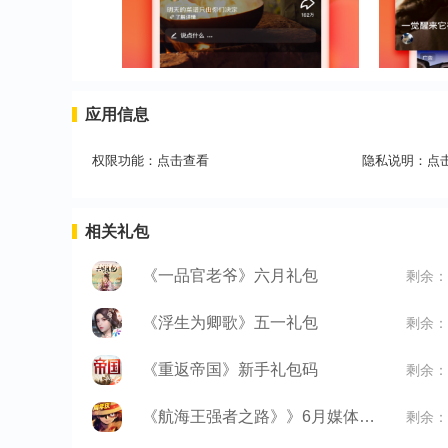
应用信息
权限功能：
点击查看
隐私说明：
点
相关礼包
《一品官老爷》六月礼包
剩余：
《浮生为卿歌》五一礼包
剩余：
《重返帝国》新手礼包码
剩余：
《航海王强者之路》》6月媒体礼包
剩余：