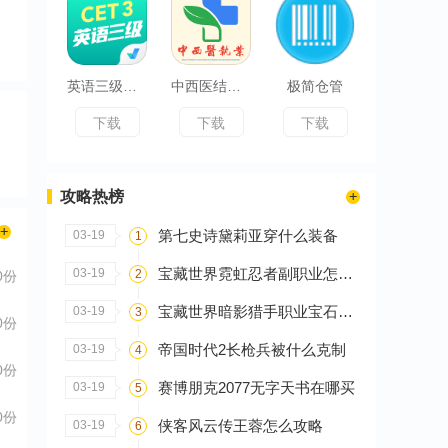
英语三级考试聚题库
中西医结合执业医师
极简仓管
下载
下载
下载
攻略热榜
第七史诗黛莉亚穿什么装备
03-19
1
宝藏世界霓虹忍者副职业怎么选
03-19
2
0份
宝藏世界暗影猎手职业宝石怎么搭配
03-19
3
0份
帝国时代2长枪兵被什么克制
03-19
4
0份
赛博朋克2077无字天书在哪买
03-19
5
0份
侠客风云传王蓉怎么攻略
03-19
6