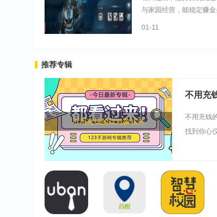
与家园经营，能稳定赚金条
01-11
推荐专辑
不用充
不用充钱
不用充钱的找对象软件
找到你心仪