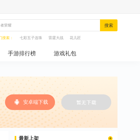
搜索
门搜索：
七彩五子连珠
雷霆大战
花儿匠
手游排行榜
游戏礼包
安卓端下载
最新上架