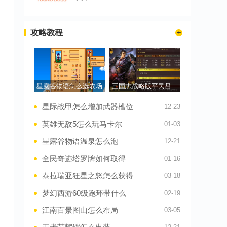
攻略教程
星露谷物语怎么选农场
三国志战略版平民吕布配什么
星际战甲怎么增加武器槽位
12-23
英雄无敌5怎么玩马卡尔
01-03
星露谷物语温泉怎么泡
12-21
全民奇迹塔罗牌如何取得
01-16
泰拉瑞亚狂星之怒怎么获得
03-18
梦幻西游60级跑环带什么
02-19
江南百景图山怎么布局
03-05