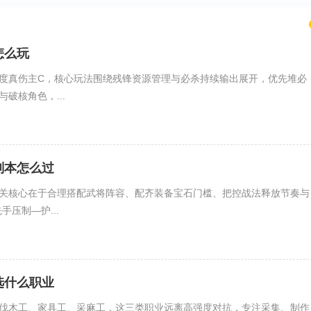
怎么玩
度真伤主C，核心玩法围绕残锋资源管理与必杀持续输出展开，优先堆必
破核角色，...
副本怎么过
关核心在于合理搭配武将阵容、配齐装备宝石门槛、把控战法释放节奏与
手压制—护...
选什么职业
伐木工、家具工、采麻工，这三类职业远离高强度对抗，专注采集、制作