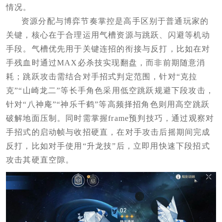
情况。
资源分配与博弈节奏掌控是高手区别于普通玩家的
关键，核心在于合理运用气槽资源与跳跃、闪避等机动
手段。气槽优先用于关键连招的衔接与反打，比如在对
手残血时通过MAX必杀技实现翻盘，而非前期随意消
耗；跳跃攻击需结合对手招式判定范围，针对“克拉
克”“山崎龙二”等长手角色采用低空跳跃规避下段攻击，
针对“八神庵”“神乐千鹤”等高频择招角色则用高空跳跃
破解地面压制。同时需掌握frame预判技巧，通过观察对
手招式的启动帧与收招硬直，在对手攻击后摇期间完成
反打，比如对手使用“升龙技”后，立即用快速下段招式
攻击其硬直空隙。