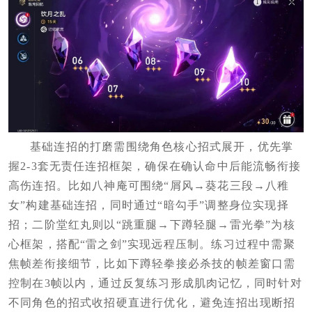
基础连招的打磨需围绕角色核心招式展开，优先掌
握2-3套无责任连招框架，确保在确认命中后能流畅衔接
高伤连招。比如八神庵可围绕“屑风→葵花三段→八稚
女”构建基础连招，同时通过“暗勾手”调整身位实现择
招；二阶堂红丸则以“跳重腿→下蹲轻腿→雷光拳”为核
心框架，搭配“雷之剑”实现远程压制。练习过程中需聚
焦帧差衔接细节，比如下蹲轻拳接必杀技的帧差窗口需
控制在3帧以内，通过反复练习形成肌肉记忆，同时针对
不同角色的招式收招硬直进行优化，避免连招出现断招