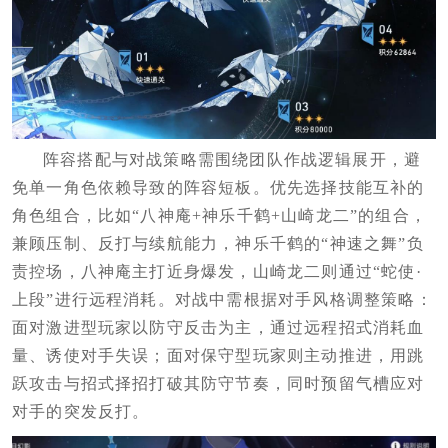
阵容搭配与对战策略需围绕团队作战逻辑展开，避
免单一角色依赖导致的阵容短板。优先选择技能互补的
角色组合，比如“八神庵+神乐千鹤+山崎龙二”的组合，
兼顾压制、反打与续航能力，神乐千鹤的“神速之舞”负
责控场，八神庵主打近身爆发，山崎龙二则通过“蛇使·
上段”进行远程消耗。对战中需根据对手风格调整策略：
面对激进型玩家以防守反击为主，通过远程招式消耗血
量、诱使对手失误；面对保守型玩家则主动推进，用跳
跃攻击与招式择招打破其防守节奏，同时预留气槽应对
对手的突发反打。