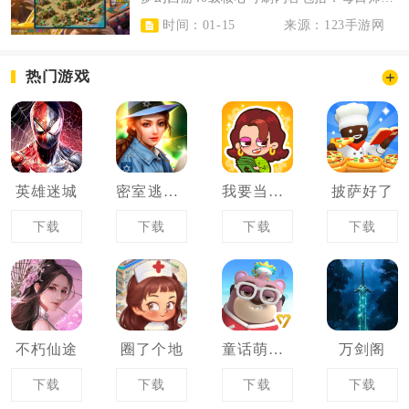
时间：01-15
来源：123手游网
热门游戏
英雄迷城
密室逃脱10侦探风云
我要当房东
披萨好了
下载
下载
下载
下载
不朽仙途
圈了个地
童话萌消团
万剑阁
下载
下载
下载
下载