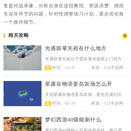
复盘对战录像，分析自身在连招断招、资源浪费、择招
失误等环节的问题，针对性调整练习计划，逐步优化每
一个操作细节。
相关攻略
光遇鼓掌先祖在什么地方
光遇鼓掌先祖位于霞谷溜冰场双人门后方的冰面区域，是霞谷地图内极易被忽略的常驻...
时间：12-31
来源：123手游网
星露谷物语姜岛农场怎么开
开启星露谷物语姜岛农场，需先完成社区中心修复或Joja社区发展项目，再修复威...
时间：03-19
来源：123手游网
梦幻西游40级能刷什么
梦幻西游40级核心可刷内容包括：每日师门、组队捉鬼、场景烧双、帮派跑商、初出...