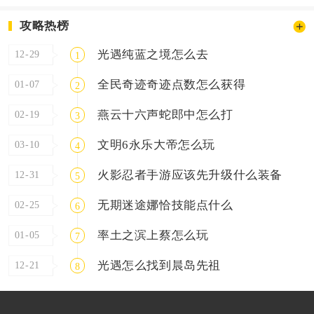
攻略热榜
光遇纯蓝之境怎么去
12-29
1
全民奇迹奇迹点数怎么获得
01-07
2
燕云十六声蛇郎中怎么打
02-19
3
文明6永乐大帝怎么玩
03-10
4
火影忍者手游应该先升级什么装备
12-31
5
无期迷途娜恰技能点什么
02-25
6
率土之滨上蔡怎么玩
01-05
7
光遇怎么找到晨岛先祖
12-21
8