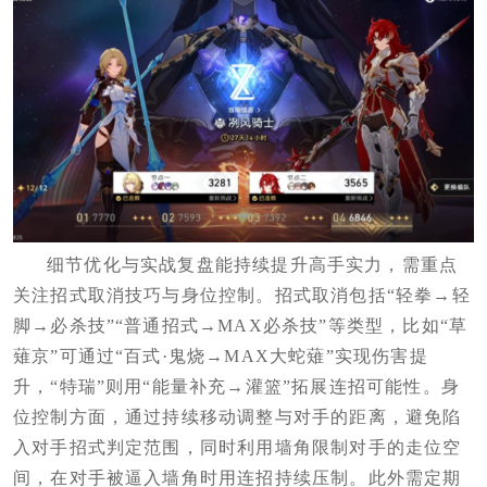
细节优化与实战复盘能持续提升高手实力，需重点
关注招式取消技巧与身位控制。招式取消包括“轻拳→轻
脚→必杀技”“普通招式→MAX必杀技”等类型，比如“草
薙京”可通过“百式·鬼烧→MAX大蛇薙”实现伤害提
升，“特瑞”则用“能量补充→灌篮”拓展连招可能性。身
位控制方面，通过持续移动调整与对手的距离，避免陷
入对手招式判定范围，同时利用墙角限制对手的走位空
间，在对手被逼入墙角时用连招持续压制。此外需定期