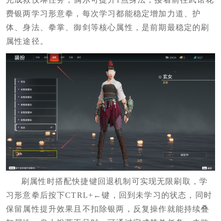
费银两学习形意拳，每次学习都能稳定增加力道、护
体、身法、拳掌、御剑等核心属性，是前期最稳定的刷
属性途径。
刷属性时搭配快捷键回退机制可实现无限刷取，学
习形意拳后按下CTRL+←键，回到未学习的状态，同时
保留属性提升效果且不扣除银两，反复操作就能持续叠