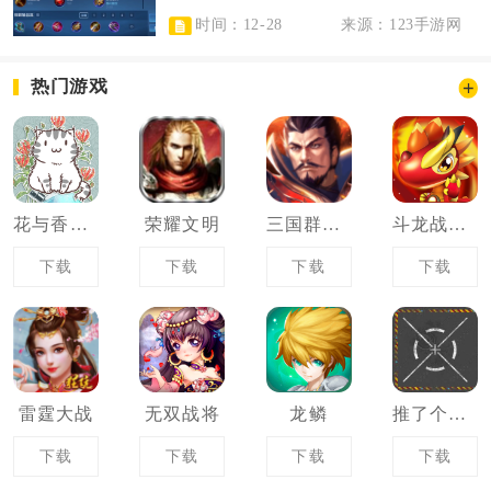
时间：12-28
来源：123手游网
热门游戏
花与香水与猫
荣耀文明
三国群雄争霸
斗龙战士之机甲风暴
下载
下载
下载
下载
雷霆大战
无双战将
龙鳞
推了个箱子
下载
下载
下载
下载