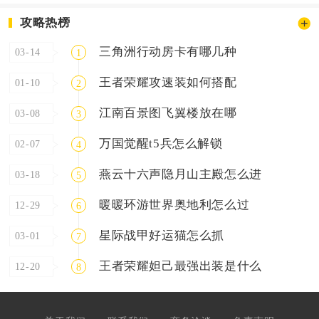
攻略热榜
三角洲行动房卡有哪几种
03-14
1
王者荣耀攻速装如何搭配
01-10
2
江南百景图飞翼楼放在哪
03-08
3
万国觉醒t5兵怎么解锁
02-07
4
燕云十六声隐月山主殿怎么进
03-18
5
暖暖环游世界奥地利怎么过
12-29
6
星际战甲好运猫怎么抓
03-01
7
王者荣耀妲己最强出装是什么
12-20
8