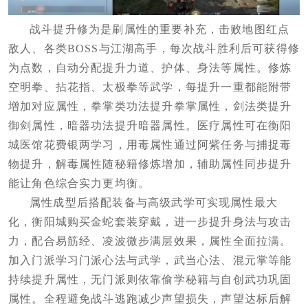
战斗提升修为是刷属性的重要补充，击败地图红点
敌人、各类BOSS与江湖高手，每次战斗胜利后可获得修
为点数，自动分配提升力道、护体、身法等属性。修炼
空明拳、拈花指、太极拳等武学，每提升一重都能附带
增加对应属性，拳掌类功法提升拳掌属性，剑法类提升
御剑属性，暗器功法提升暗器属性。医疗属性可在衡阳
城医馆花费银两学习，用毒属性通过阿紫任务与捕捉毒
物提升，解毒属性随秘籍修炼增加，辅助属性同步提升
能让角色综合实力更均衡。
属性成型后搭配装备与高级武学可实现属性最大
化，衡阳城购买金蛇套装穿戴，进一步提升身法与攻击
力，配合易筋经、凌波微步满层效果，属性全面拉满。
加入门派学习门派心法与武学，武当心法、混元掌等能
持续提升属性，无门派则依靠偷学秘籍与自创武功巩固
属性。全程避免战斗逃跑减少声望损失，声望达标后解