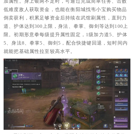
加属性。身上银两不足时，可通过完成简单任务、击败
低难度敌人获取资金，也能在衡阳城找韦小宝购买物品
倒卖获利，积累足够资金后持续在武馆刷属性，直到力
道、护体达到300上限，身法、拳掌、御剑等达到100上
限。初期形意拳每级提升属性固定，1级加力道5、护体
5、身法8、拳掌5、御剑5，配合快捷键回退，短时间内
就能把基础属性拉至较高水平。