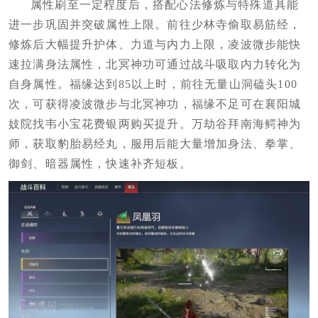
属性刷至一定程度后，搭配心法修炼与特殊道具能
进一步巩固并突破属性上限。前往少林寺偷取易筋经，
修炼后大幅提升护体、力道与内力上限，凌波微步能快
速拉满身法属性，北冥神功可通过战斗吸取内力转化为
自身属性。福缘达到85以上时，前往无量山洞磕头100
次，可获得凌波微步与北冥神功，福缘不足可在襄阳城
妓院找韦小宝花费银两购买提升。万劫谷拜南海鳄神为
师，获取豹胎易经丸，服用后能大量增加身法、拳掌、
御剑、暗器属性，快速补齐短板。