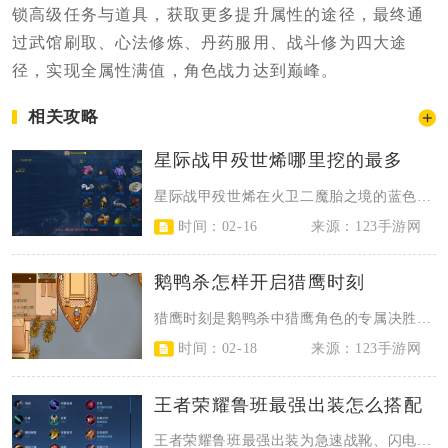
锁高级任务与道具，获取更多提升属性的途径，最终通
过武馆刷取、心法修炼、丹药服用、战斗修为四大途
径，实现全属性满值，角色战力达到巅峰。
相关攻略
星际战甲殁世烯哪里挖的最多
星际战甲殁世烯在火卫二魔胎之境的蓝色矿脉分布密集区与安魂方尖碑活动中产出最多...
时间：02-16
来源：123手游网
鹅鸭杀怎样开启猎鹰时刻
猎鹰时刻是鹅鸭杀中猎鹰角色的专属决胜阶段，触发条件为猎鹰存活且场上仅剩3名玩...
时间：02-18
来源：123手游网
王者荣耀鲁班最强出装怎么搭配
王者荣耀鲁班最强出装为急速战靴、闪电匕首、无尽战刃、破晓、泣血之刃、破军，这...