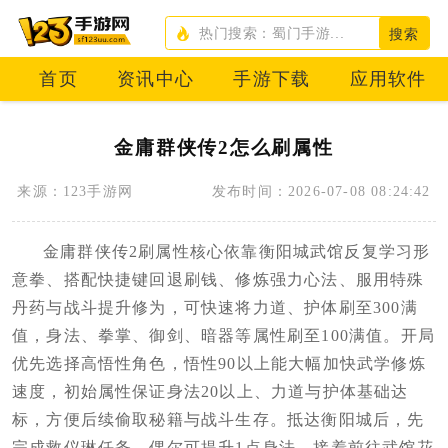
搜索
首页
资讯中心
手游下载
应用软件
金庸群侠传2怎么刷属性
来源：123手游网
发布时间：2026-07-08 08:24:42
金庸群侠传2刷属性核心依靠衡阳城武馆反复学习形
意拳、搭配快捷键回退刷钱、修炼强力心法、服用特殊
丹药与战斗提升修为，可快速将力道、护体刷至300满
值，身法、拳掌、御剑、暗器等属性刷至100满值。开局
优先选择高悟性角色，悟性90以上能大幅加快武学修炼
速度，初始属性保证身法20以上、力道与护体基础达
标，方便后续偷取秘籍与战斗生存。抵达衡阳城后，先
完成救仪琳任务，偶尔可提升1点身法，接着前往武馆花