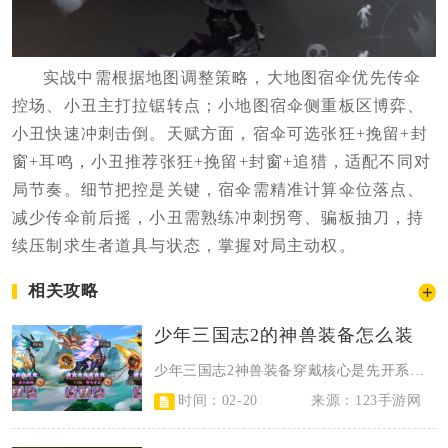
实战中需根据地图调整策略，大地图宿伞优先传伞
控场、小丑主打拉锯转点；小地图宿伞侧重板区博弈、
小丑快速冲刺击倒。天赋方面，宿伞可选张狂+挽留+封
窗+耳鸣，小丑推荐张狂+挽留+封窗+追猎，适配不同对
局节奏。细节把控是关键，宿伞需精准计算伞位落点、
减少传伞前后摇，小丑需熟练冲刺拐弯、骗板抽刀，持
续压制求生者道具与状态，掌握对局主动权。
相关攻略
少年三国志2的神兽装备怎么装
少年三国志2神兽装备穿戴核心是先开系统选神兽、对应部位穿戴，再按神兽定位与阵...
时间：02-20
来源：123手游网