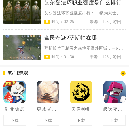
艾尔登法环职业强度是什么排行
艾尔登法环职业强度排行：T0级为武士、观星者；T1级为流浪骑士、密使、囚犯；...
时间：02-25
来源：123手游网
全民奇迹2萨斯帕在哪
萨斯帕位于精灵之森地图野外区域，与NPC科特一同出现，是触发隐藏任务怪异的卫...
时间：01-30
来源：123手游网
热门游戏
驯龙物语
穿越者系统模拟
天启神州
极速变色龙
下载
下载
下载
下载