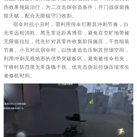
伤效果拖延治疗，为二次击倒创造条件；开门战保留挽
留天赋，配合无限锯守门收割。
宿伞对抗小丑时，需利用传伞打断其冲刺节奏，白
无常远程消耗、黑无常近距离博弈，避免在空旷地带被
无限锯拉扯，优先针对其零件收集阶段施压，干扰组装
节奏。小丑对抗宿伞时，以快速追击压制其控场空间，
利用冲刺无视地形的优势突破板区，避免被传伞包夹，
守椅时防范黑无常荡魄干扰，优先击倒后控场压缩求生
者修机时间。