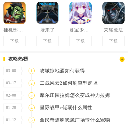
挂机部落崛起
墙来了
暮宝少年御妖录
荣耀魔法
下载
下载
下载
下载
攻略热榜
攻城掠地酒如何获得
03-08
1
二战风云2如何刷重型虎坦
03-17
2
摩尔庄园拉姆怎么变成神力拉姆
02-08
3
星际战甲c佬弱什么属性
01-20
4
全民奇迹刷恶魔广场带什么宠物
01-12
5