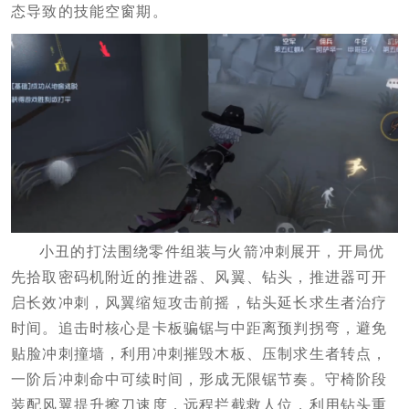
态导致的技能空窗期。
小丑的打法围绕零件组装与火箭冲刺展开，开局优
先拾取密码机附近的推进器、风翼、钻头，推进器可开
启长效冲刺，风翼缩短攻击前摇，钻头延长求生者治疗
时间。追击时核心是卡板骗锯与中距离预判拐弯，避免
贴脸冲刺撞墙，利用冲刺摧毁木板、压制求生者转点，
一阶后冲刺命中可续时间，形成无限锯节奏。守椅阶段
装配风翼提升擦刀速度，远程拦截救人位，利用钻头重