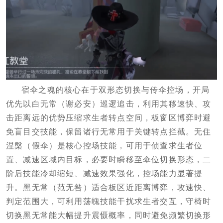
宿伞之魂的核心在于双形态切换与传伞控场，开局
优先以白无常（谢必安）巡逻追击，利用其移速快、攻
击距离远的优势压缩求生者转点空间，板窗区博弈时避
免盲目交技能，保留诸行无常用于关键转点拦截。无住
涅槃（假伞）是核心控场技能，可用于侦查求生者位
置、减速区域内目标，必要时瞬移至伞位切换形态，二
阶后技能冷却缩短、减速效果强化，控场能力显著提
升。黑无常（范无咎）适合板区近距离博弈，攻速快、
判定范围大，可利用荡魄技能干扰求生者交互，守椅时
切换黑无常能大幅提升震慑概率，同时避免频繁切换形