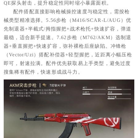
QE探头射击，提升稳定性同时缩小暴露面积。
配件搭配直接影响枪械操控速度与稳定性，需按枪
械类型精准选择。5.56步枪（M416/SCAR-L/AUG）优
先制退器+半截式/拇指握把+战术枪托+快速扩容，弹道
最稳，适合新手提速。7.62步枪（M762/AKM）选制退
器+垂直握把+快速扩容，弥补裸枪后座缺陷。冲锋枪
（Vector/Uzi）搭配补偿器+轻型握把，近距离小幅压枪
即可，射速拉满。配件优先获取易上手类型，避免过度
搜集稀有配件，快速形成战斗力。