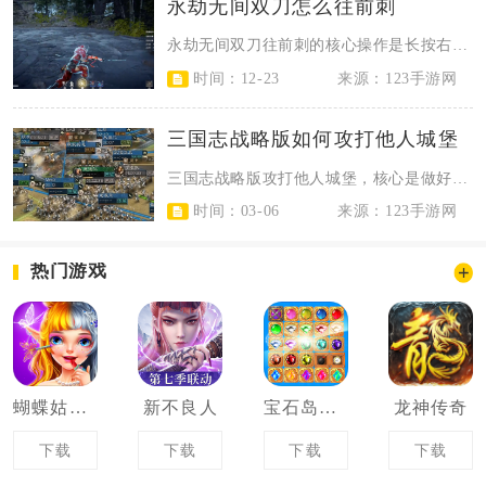
永劫无间双刀怎么往前刺
永劫无间双刀往前刺的核心操作是长按右键蓄力，一段蓄力释放剪挽花（前踏突刺），...
时间：12-23
来源：123手游网
三国志战略版如何攻打他人城堡
三国志战略版攻打他人城堡，核心是做好铺路侦查、部队配置、士气营帐、分阶段进攻...
时间：03-06
来源：123手游网
热门游戏
蝴蝶姑娘之花花世界
新不良人
宝石岛之珠宝店
龙神传奇
下载
下载
下载
下载