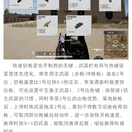
快速切枪是先手制胜的关键，武器栏布局与热键设
置需优先优化。将常用主武器（步枪/冲锋枪）放在2号
位，切枪速度比1号位快0.3秒左右，突发遇敌时能更快
出枪。可在设置中互换主武器1、2号位热键，保留按1切
主武器的习惯，同时享受2号位的出枪优势。落地捡枪
后，上弹时将武器拖至2号位，看到子弹数字后收枪再切
枪，可取消部分枪械拉栓动作，进一步加快开枪速度。
换弹时按X+1切武器，能取消换弹后摇，缩短换弹衔接
时间。