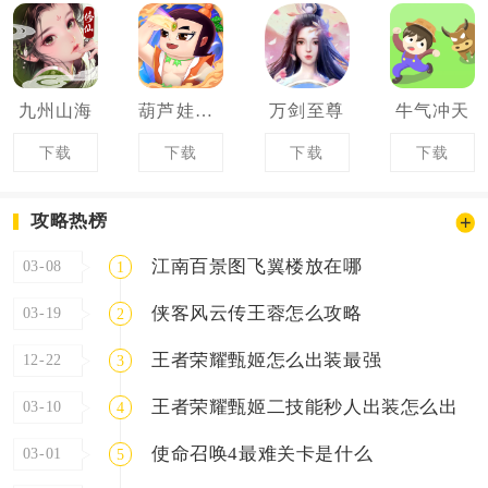
九州山海
葫芦娃奇幻世界
万剑至尊
牛气冲天
下载
下载
下载
下载
攻略热榜
江南百景图飞翼楼放在哪
03-08
1
侠客风云传王蓉怎么攻略
03-19
2
王者荣耀甄姬怎么出装最强
12-22
3
王者荣耀甄姬二技能秒人出装怎么出
03-10
4
使命召唤4最难关卡是什么
03-01
5