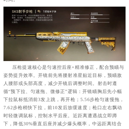
压枪提速核心是匀速控后座+精准修正，配合预瞄与
姿势提升效率。开镜前先将腰射准星贴近目标，预瞄敌
人腰部或头部高度，减少开镜后调整时间。射击时遵
循“预下拉、匀速拖、微修正”逻辑：开镜瞄胸后先小幅
下拉鼠标抵消前3发上跳，再开枪；5.56步枪匀速慢拖，
7.62步枪稍快下拉，前10发后放缓速度；枪口左右飘动
时轻微调鼠标，控制水平后座。近距离遭遇战立即蹲
下，降低30%垂直后座并减少爆头概率，中远距离结合