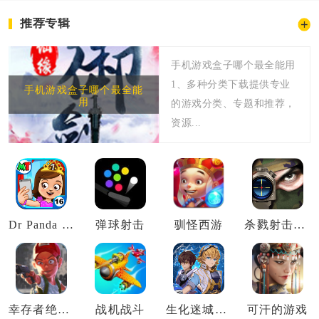
推荐专辑
手机游戏盒子哪个最全能用
1、多种分类下载提供专业
手机游戏盒子哪个最全能
用
的游戏分类、专题和推荐，
资源...
Dr Panda 玩具车
弹球射击
驯怪西游
杀戮射击（Kill Shot）
幸存者绝地求生
战机战斗
生化迷城百度版
可汗的游戏