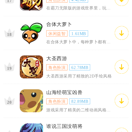
17
在霸刀无限版的游戏世界里，玩家将
合体大萝卜
休闲益智
1.61MB
18
在合体大萝卜中，每种萝卜都有其特
大圣西游
角色扮演
62.78MB
19
大圣西游采用了精致的2D手绘风格
山海经萌宝凶兽
角色扮演
82.89MB
20
游戏采用了精美的二维动画风格，每
谁说三国没萌将