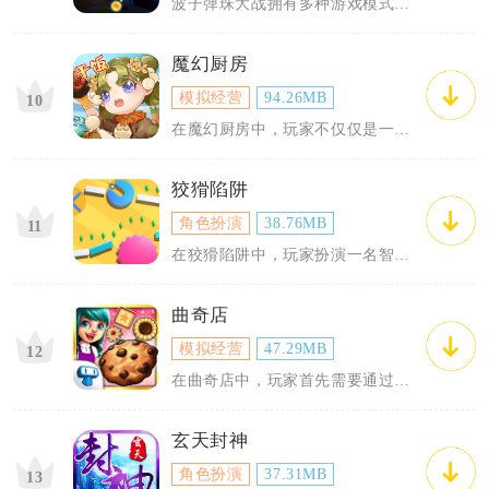
波子弹珠大战拥有多种游戏模式，包
魔幻厨房
模拟经营
94.26MB
10
在魔幻厨房中，玩家不仅仅是一个普
狡猾陷阱
角色扮演
38.76MB
11
在狡猾陷阱中，玩家扮演一名智勇双
曲奇店
模拟经营
47.29MB
12
在曲奇店中，玩家首先需要通过简单
玄天封神
角色扮演
37.31MB
13