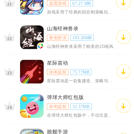
放置游戏
67.27 MB
21
游戏采用了经典的回合制策略玩法，
山海经神兽录
角色扮演
103.26MB
22
山海经神兽录采用了精美的2D画风
星际震动
休闲益智
75.77MB
23
星际震动是一款集建造、策略与多人
弹球大师红包版
休闲益智
32.37MB
24
在弹球大师红包版中，不仅仅是简单
娘舰手游