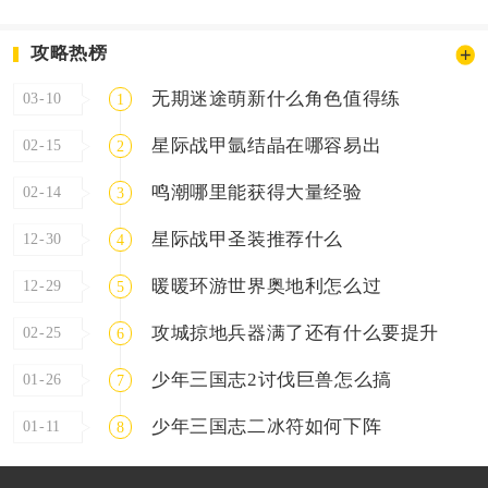
攻略热榜
无期迷途萌新什么角色值得练
03-10
1
星际战甲氩结晶在哪容易出
02-15
2
鸣潮哪里能获得大量经验
02-14
3
星际战甲圣装推荐什么
12-30
4
暖暖环游世界奥地利怎么过
12-29
5
攻城掠地兵器满了还有什么要提升
02-25
6
少年三国志2讨伐巨兽怎么搞
01-26
7
少年三国志二冰符如何下阵
01-11
8