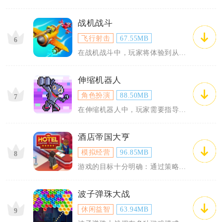
战机战斗
飞行射击
67.55MB
6
在战机战斗中，玩家将体验到从螺旋
伸缩机器人
角色扮演
88.50MB
7
在伸缩机器人中，玩家需要指导这个
酒店帝国大亨
模拟经营
96.85MB
8
游戏的目标十分明确：通过策略管理
波子弹珠大战
休闲益智
63.94MB
9