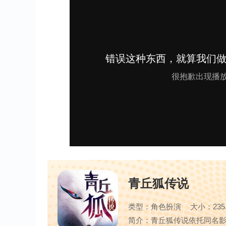
青丘狐传说
类型：角色扮演
大小：235