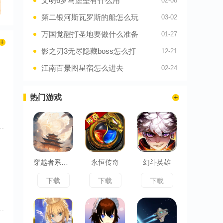
文明6罗马堡垒有什么用
02-08
第二银河斯瓦罗斯的船怎么玩
03-02
万国觉醒打圣地要做什么准备
01-27
影之刃3无尽隐藏boss怎么打
12-21
江南百景图星宿怎么进去
02-24
热门游戏
穿越者系统模拟
永恒传奇
幻斗英雄
下载
下载
下载