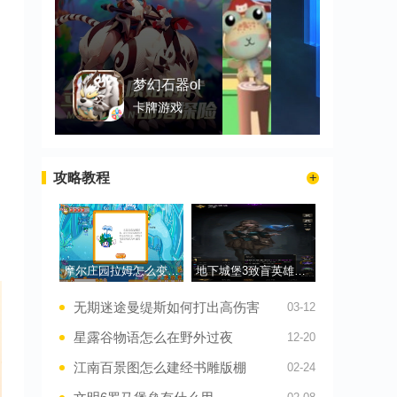
梦幻石器ol
卡牌游戏
攻略教程
摩尔庄园拉姆怎么变成神力拉姆
地下城堡3致盲英雄有哪些
无期迷途曼缇斯如何打出高伤害
03-12
星露谷物语怎么在野外过夜
12-20
江南百景图怎么建经书雕版棚
02-24