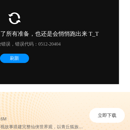
立即下载
.6M
简介：青丘狐传说依托同名影视故事搭建完整仙侠世界观，以青丘狐族魅果风波作为主线脉络...