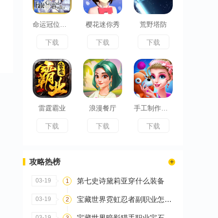
命运冠位指定
樱花迷你秀
荒野塔防
下载
下载
下载
雷霆霸业
浪漫餐厅
手工制作设计
下载
下载
下载
攻略热榜
第七史诗黛莉亚穿什么装备
03-19
1
宝藏世界霓虹忍者副职业怎么选
03-19
2
宝藏世界暗影猎手职业宝石怎么搭配
03-19
3